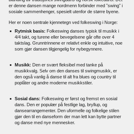
er denne dansen mange nordmenn forbinder med "swing" i
sosiale sammenhenger, spesielt utenfor de større byene.
Her er noen sentrale kjennetegn ved folkeswing i Norge:
Rytmisk basis:
Folkeswing danses typisk til musikk i
4/4 takt, og turene eller bevegelsene går ofte over 4
taktslag. Grunntrinnene er relativt enkle og intuitive, noe
som gjør dansen tilgjengelig for nybegynnere.
Musikk:
Den er svært fleksibel med tanke på
musikkvalg. Selv om den danses til swingmusikk, er
den også vanlig å danse til alt fra blues og country til
poplåter og andre moderne musikkstiler.
Sosial dans:
Folkeswing er først og fremst en sosial
dans. Den er populær på festlige lag, bryllup, og
dansearrangementer. Den uformelle og folkelige stilen
gjør den til en danseform der man lett kan bytte partner
og danse med nye mennesker.