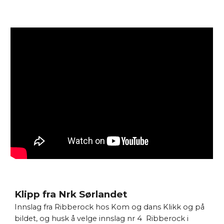
Klipp fra Nrk Sørlandet
Innslag fra Ribberock hos Kom og dans Klikk
og på
bildet, og husk å velge innslag nr 4 Ribberock i