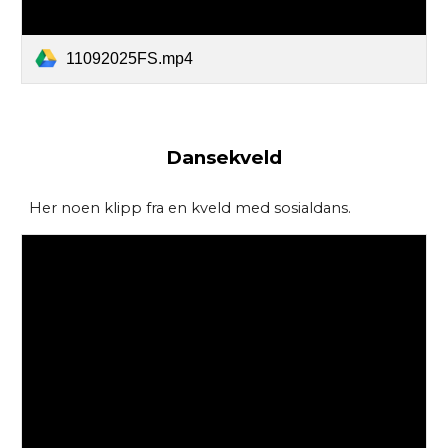
11092025FS.mp4
Dansekveld
Her noen klipp fra en kveld med sosialdans.