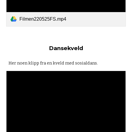
Filmen220525FS.mp4
Dansekveld
Her noen klipp fra en kveld med sosialdans.